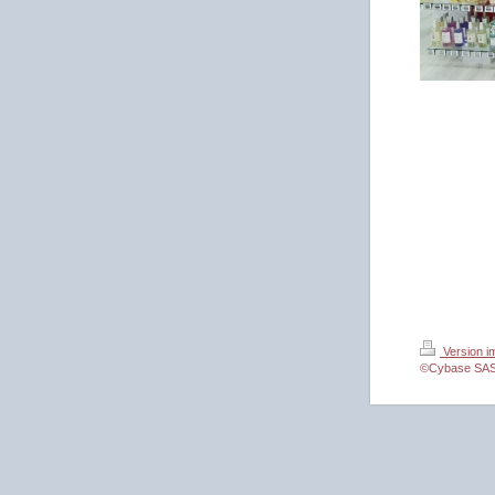
Version i
©Cybase SA